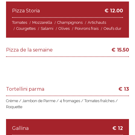
Pizza Storia
€
12.00
Tomates
Mozzarella
Champignons
Artichauts
Courgettes
Salami
Olives
Poivrons frais
Oeufs dur
Pizza de la semaine
€
15.50
Tortellini parma
€
13
Crème / Jambon de Parme / 4 fromages / Tomates fraîches /
Roquette
Gallina
€
12